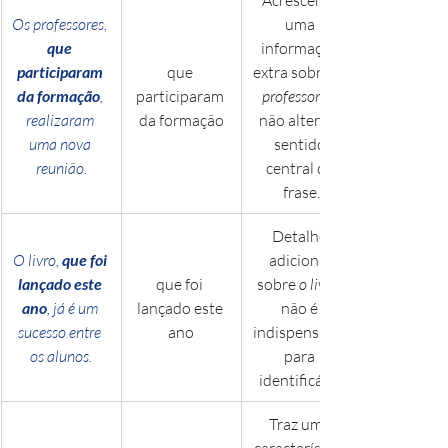
Os professores, 
uma 
que 
informação 
participaram 
que 
extra sobre 
da formação
, 
participaram 
professores
realizaram 
da formação
não altera o 
uma nova 
sentido 
reunião.
central da 
frase.
Detalhe 
O livro, 
que foi 
adicional 
lançado este 
que foi 
sobre 
o livro
ano
, já é um 
lançado este 
não é 
sucesso entre 
ano
indispensável 
os alunos.
para 
identificá-lo.
Traz uma 
característica 