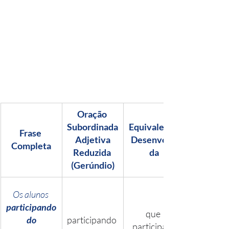
Oração 
Subordinada
Equivalente 
Frase 
 Adjetiva 
Desenvolvi
Completa
Reduzida 
da
(Gerúndio)
Os alunos 
participando
que 
 do 
participando 
participam 