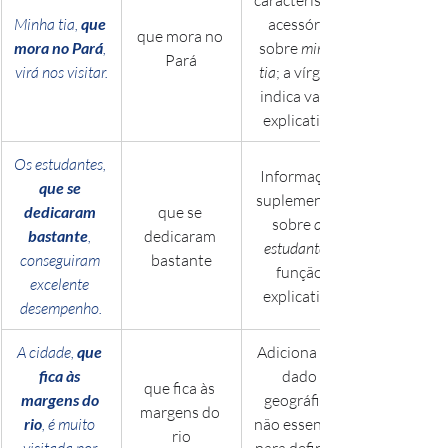
Minha tia, 
que 
acessória 
que mora no 
mora no Pará
, 
sobre 
minha 
Pará
virá nos visitar.
tia
; a vírgula 
indica valor 
explicativo.
Os estudantes, 
Informação 
que se 
suplementar 
dedicaram 
que se 
sobre 
os 
bastante
, 
dedicaram 
estudantes
conseguiram 
bastante
função 
excelente 
explicativa.
desempenho.
A cidade, 
que 
Adiciona um 
fica às 
dado 
que fica às 
margens do 
geográfico 
margens do 
rio
, é muito 
não essencial 
rio
visitada por 
para definir 