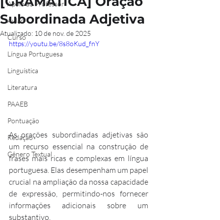
[GRAMÁTICA] Oração
Apoio ao Professor
Subordinada Adjetiva
Aulão
Atualizado:
10 de nov. de 2025
Curso
https://youtu.be/8s8oKud_fnY
Língua Portuguesa
Linguística
Literatura
PAAEB
Pontuação
As orações subordinadas adjetivas são 
Redação
um recurso essencial na construção de 
Gênero Textual
frases mais ricas e complexas em língua 
portuguesa. Elas desempenham um papel 
crucial na ampliação da nossa capacidade 
de expressão, permitindo-nos fornecer 
informações adicionais sobre um 
substantivo. 