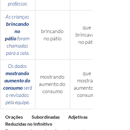
professor.
As crianças 
brincando 
que 
no 
brincando 
brincavam 
pátio
 foram 
no pátio
no pátio
chamadas 
para a sala.
Os dados 
mostrando 
que 
mostrando 
aumento do 
mostram 
aumento do 
consumo
 serã
aumento do 
consumo
o revisados 
consumo
pela equipe.
Orações Subordinadas Adjetivas 
Reduzidas no Infinitivo