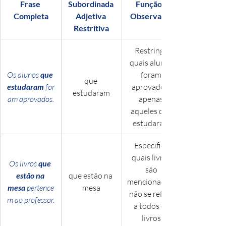
Frase 
Subordinada 
Função / 
Completa
Adjetiva 
Observação
Restritiva
Restringe 
quais alunos 
Os alunos 
que 
foram 
que 
estudaram
 for
aprovados; 
estudaram
am aprovados.
apenas 
aqueles que 
estudaram.
Especifica 
quais livros 
Os livros 
que 
são 
estão na 
que estão na 
mencionados; 
mesa
 pertence
mesa
não se refere 
m ao professor.
a todos os 
livros.