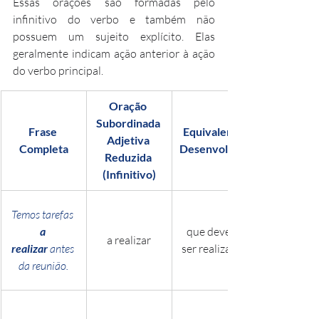
Essas orações são formadas pelo 
infinitivo do verbo e também não 
possuem um sujeito explícito. Elas 
geralmente indicam ação anterior à ação 
do verbo principal. 
Oração 
Subordinada 
Frase 
Equivalente 
Adjetiva 
Completa
Desenvolvida
Reduzida 
(Infinitivo)
Temos tarefas 
a 
que devem 
a realizar
realizar
 antes 
ser realizadas
da reunião.