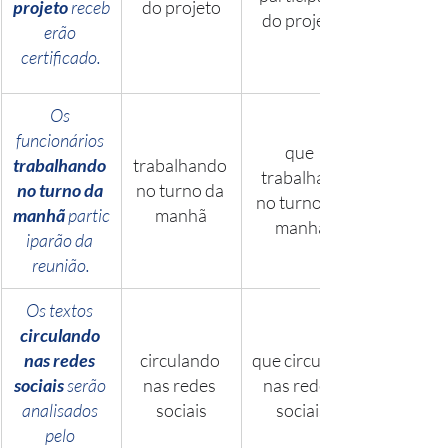
projeto
 receb
do projeto
do projeto
erão 
certificado.
Os 
funcionários 
que 
trabalhando 
trabalhando 
trabalham 
no turno da 
no turno da 
no turno da 
manhã
 partic
manhã
manhã
iparão da 
reunião.
Os textos 
circulando 
nas redes 
circulando 
que circulam 
sociais
 serão 
nas redes 
nas redes 
analisados 
sociais
sociais
pelo 