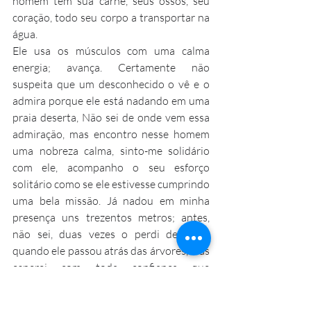
homem tem sua carne, seus ossos, seu 
coração, todo seu corpo a transportar na 
água.
Ele usa os músculos com uma calma 
energia; avança. Certamente não 
suspeita que um desconhecido o vê e o 
admira porque ele está nadando em uma 
praia deserta, Não sei de onde vem essa 
admiração, mas encontro nesse homem 
uma nobreza calma, sinto-me solidário 
com ele, acompanho o seu esforço 
solitário como se ele estivesse cumprindo 
uma bela missão. Já nadou em minha 
presença uns trezentos metros; antes, 
não sei, duas vezes o perdi de vista, 
quando ele passou atrás das árvores, mas 
esperei com toda confiança que 
reaparecesse sua cabeça, e o movimento 
alternado de seus braços. Mais uns 