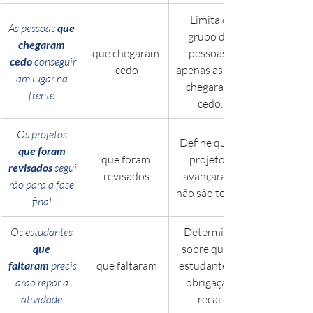
Limita o 
As pessoas 
que 
grupo de 
chegaram 
que chegaram 
pessoas; 
cedo
 conseguir
cedo
apenas as que 
am lugar na 
chegaram 
frente.
cedo.
Os projetos 
Define quais 
que foram 
que foram 
projetos 
revisados
 segui
revisados
avançarão; 
rão para a fase 
não são todos.
final.
Os estudantes 
Determina 
que 
sobre quais 
faltaram
 precis
que faltaram
estudantes a 
arão repor a 
obrigação 
atividade.
recai.