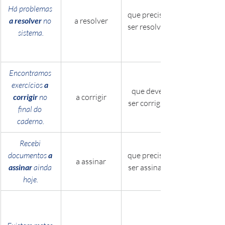
Há problemas 
que precisam 
a resolver
 no 
a resolver
ser resolvidos
sistema.
Encontramos 
exercícios 
a 
que devem 
corrigir
 no 
a corrigir
ser corrigidos
final do 
caderno.
Recebi 
documentos 
a 
que precisam 
a assinar
assinar
 ainda 
ser assinados
hoje.