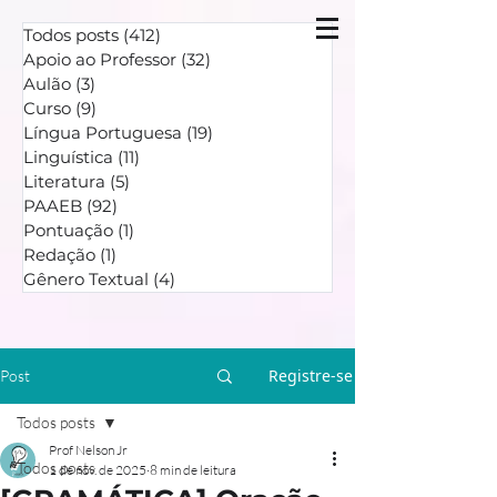
Todos posts
(412)
412 posts
Apoio ao Professor
(32)
32 posts
Aulão
(3)
3 posts
Curso
(9)
9 posts
Língua Portuguesa
(19)
19 posts
Linguística
(11)
11 posts
Literatura
(5)
5 posts
PAAEB
(92)
92 posts
Pontuação
(1)
1 post
Redação
(1)
1 post
Gênero Textual
(4)
4 posts
Registre-se
Post
Todos posts
Prof Nelson Jr
Todos posts
1 de nov. de 2025
8 min de leitura