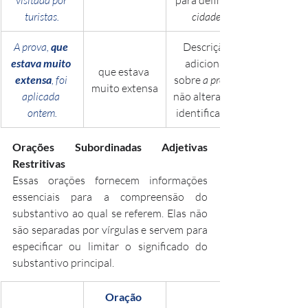
turistas.
cidade
A prova, 
que 
Descrição 
estava muito 
adicional 
que estava 
extensa
, foi 
sobre 
a prova
muito extensa
aplicada 
não altera sua 
ontem.
identificação.
Orações Subordinadas Adjetivas 
Restritivas
Essas orações fornecem informações 
essenciais para a compreensão do 
substantivo ao qual se referem. Elas não 
são separadas por vírgulas e servem para 
especificar ou limitar o significado do 
substantivo principal. 
Oração 