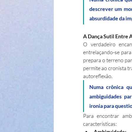
descrever um mom
absurdidade da imp
A Dança Sutil Entre 
O verdadeiro encan
entrelaçando-se para c
prepara o terreno pa
permite ao cronista tr
autoreflexão.
Numa crônica que
ambiguidades par
ironia para questi
Para encontrar ambi
características:
Ambiguidade: