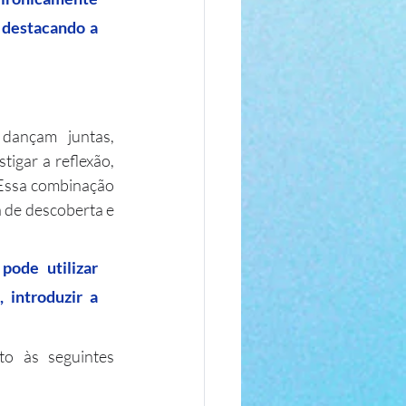
destacando a 
ançam juntas, 
igar a reflexão, 
Essa combinação 
 de descoberta e 
ode utilizar 
introduzir a 
o às seguintes 