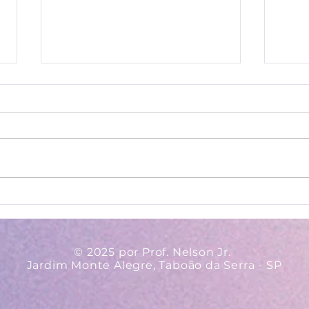
Ava
Regulamento - II
Concurso Nacional
Adventista do PAAEB
© 2025 por Prof. Nelson Jr.
Jardim Monte Alegre, Taboão da Serra - SP