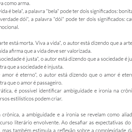
va como arma.
ida é bela", a palavra "bela" pode ter dois significados: bonit
verdade dói", a palavra "dói" pode ter dois significados: cau
mocional.
arte está morta. Viva a vida", o autor está dizendo que a art
ida afirma que a vida deve ser valorizada.
sociedade é justa", o autor está dizendo que a sociedade é ju
ra que a sociedade é injusta.
 amor é eterno", o autor está dizendo que o amor é eter
tra que o amor é passageiro.
ca, é possível identificar ambiguidade e ironia na crôni
rsos estilísticos podem criar.
 crônica, a ambiguidade e a ironia se revelam como aliada
urso literário envolvente. Ao desafiar as expectativas do le
 mas também estimula a reflexão sobre a complexidade da 