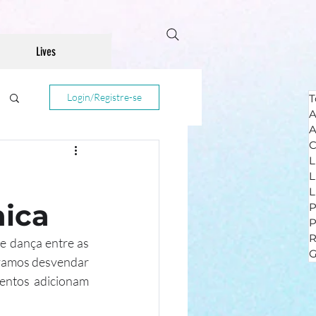
Lives
Login/Registre-se
T
A
A
C
L
L
L
nica
P
R
e dança entre as 
G
 vamos desvendar 
entos adicionam 