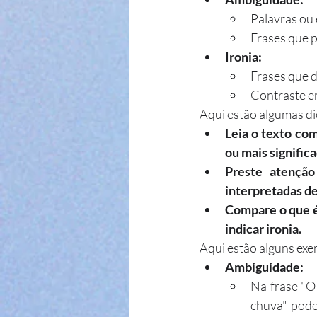
Palavras ou 
Frases que 
Ironia:
Frases que d
Contraste ent
Aqui estão algumas di
Leia o texto com
ou mais signific
Preste atenção
interpretadas d
Compare o que é 
indicar ironia.
Aqui estão alguns exe
Ambiguidade:
Na frase "O
chuva" pode