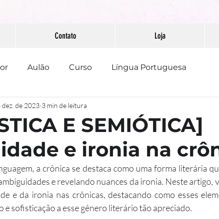
Contato
Loja
or
Aulão
Curso
Língua Portuguesa
 dez. de 2023
3 min de leitura
PAAEB
Pontuação
Redação
STICA E SEMIÓTICA]
dade e ironia na crô
linguagem, a crônica se destaca como uma forma literária qu
ambiguidades e revelando nuances da ironia. Neste artigo,
de e da ironia nas crônicas, destacando como esses elem
 e sofisticação a esse gênero literário tão apreciado.