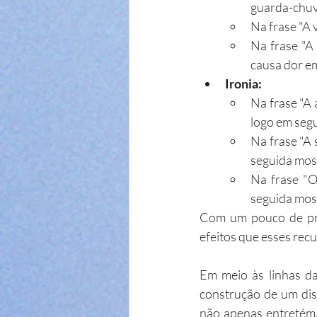
guarda-chu
Na frase "A v
Na frase "A 
causa dor e
Ironia:
Na frase "A 
logo em segu
Na frase "A 
seguida most
Na frase "O
seguida mos
Com um pouco de práti
efeitos que esses recu
Em meio às linhas da
construção de um disc
não apenas entretém,