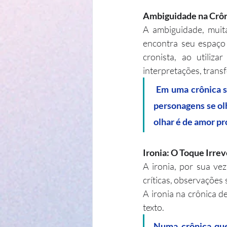
Ambiguidade na Crôni
A ambiguidade, muita
encontra seu espaço
cronista, ao utiliza
interpretações, trans
 Em uma crônica sobre relacionamentos, o autor pode descrever uma cena na qual dois 
personagens se ol
olhar é de amor p
Ironia: O Toque Irre
A ironia, por sua vez
críticas, observações
A ironia na crônica de
texto.
Numa crônica que