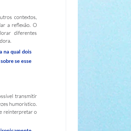
tros contextos, 
r a reflexão. O 
orar diferentes 
edora.
sobre se esse 
sível transmitir 
zes humorístico. 
 reinterpretar o 
ironicamente 