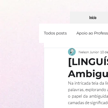
Início
Todos posts
Apoio ao Profess
Nelson Junior
10 de
Linguística
Literatura
[LINGUÍ
Ambigui
Gênero Textual
Na intricada teia da 
palavras, explorando 
o papel da ambiguida
camadas de significado