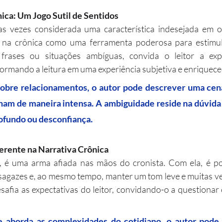
ca: Um Jogo Sutil de Sentidos
s vezes considerada uma característica indesejada em ou
 na crônica como uma ferramenta poderosa para estimula
r frases ou situações ambíguas, convida o leitor a expl
formando a leitura em uma experiência subjetiva e enriquec
ham de maneira intensa. A ambiguidade reside na dúvida 
rofundo ou desconfiança.
verente na Narrativa Crônica
, é uma arma afiada nas mãos do cronista. Com ela, é pos
 sagazes e, ao mesmo tempo, manter um tom leve e muitas ve
safia as expectativas do leitor, convidando-o a questionar e
 aborda as complexidades do cotidiano, o autor pode 