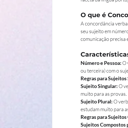
O que é Conco
A concordância verbal
seu sujeito em número
comunicação precisa e
Característica
Número e Pessoa: 
O 
ou terceira) com o suje
Regras para Sujeitos
Sujeito Singular:
 O v
muito para as provas.
Sujeito Plural:
 O ver
estudam muito para a
Regras para Sujeito
Sujeitos Compostos p