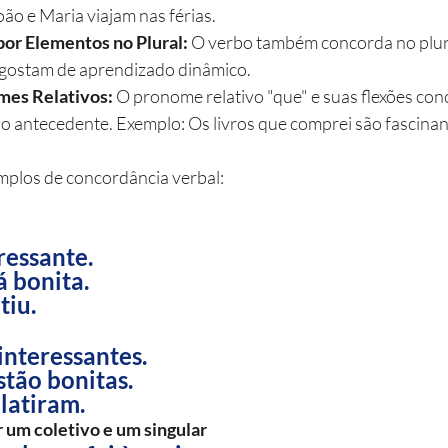
oão e Maria viajam nas férias.
or Elementos no Plural:
 O verbo também concorda no plura
 gostam de aprendizado dinâmico.
es Relativos: 
O pronome relativo "que" e suas flexões co
 antecedente. Exemplo: Os livros que comprei são fascinan
mplos de concordância verbal:
ressante.
 bonita.
tiu.
 interessantes.
tão bonitas.
latiram.
 um coletivo e um singular