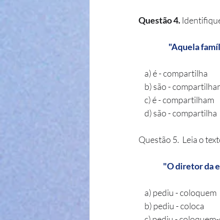
Questão 4.
 Identifiq
    "Aquela fa
    a) é - compartilha
    b) são - compartilh
    c) é - compartilham
    d) são - compartilha
Questão 5.  Leia o tex
    "O diretor d
    a) pediu - coloquem
    b) pediu - coloca
    c) pediu - coloquem