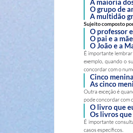
A maioria dos
O grupo de am
A multidão gr
Sujeito composto por
O professor e
O pai e a mã
O João e a Ma
É importante lembrar 
exemplo, quando o su
concordar com o nume
Cinco meninas
As cinco meni
Outra exceção é quand
pode concordar com o 
O livro que eu
Os livros que 
É importante consulta
casos específicos.