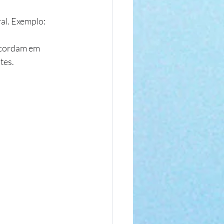
l. Exemplo: 
ncordam em 
tes.