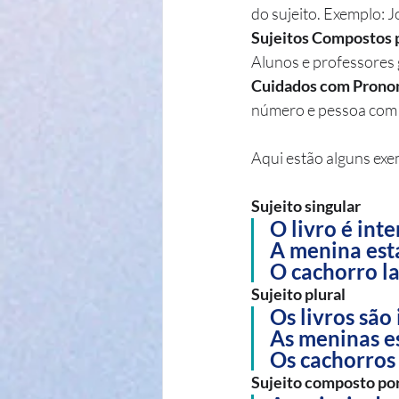
do sujeito. Exemplo: J
Sujeitos Compostos p
Alunos e professores
Cuidados com Pronom
número e pessoa com o
Aqui estão alguns exe
Sujeito singular
O livro é inte
A menina está
O cachorro la
Sujeito plural
Os livros são
As meninas es
Os cachorros 
Sujeito composto por