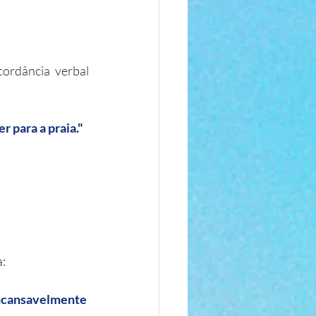
cordância verbal 
r para a praia."
a: