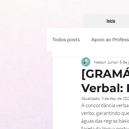
Início
Todos posts
Apoio ao Profess
Nelson Junior
5 de 
Linguística
Literatura
[GRAMÁ
Verbal:
Gênero Textual
Atualizado:
9 de dez. de 20
A concordância verbal
verbo, garantindo que
águas das regras bási
faceta da língua port