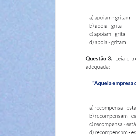
    a) apoiam - gritam
    b) apoia - grita
    c) apoiam - grita
    d) apoia - gritam
Questão 3.
  Leia o t
adequada:
    "Aquela empresa de tecnologia ___________ os funcionários que ___________ mais empenhados 
    a) recompensa - est
    b) recompensam - e
    c) recompensa - está
    d) recompensam - e