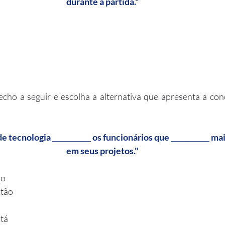
durante a partida."
recho a seguir e escolha a alternativa que apresenta a con
em seus projetos."
ão
stão
stá