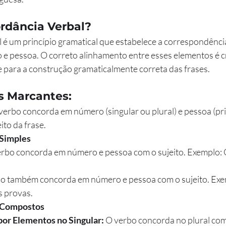
rdância Verbal?
 é um princípio gramatical que estabelece a correspondência
 e pessoa. O correto alinhamento entre esses elementos é c
 para a construção gramaticalmente correta das frases.
s Marcantes:
verbo concorda em número (singular ou plural) e pessoa (pr
ito da frase.
 Simples
erbo concorda em número e pessoa com o sujeito. Exemplo: 
bo também concorda em número e pessoa com o sujeito. Exe
s provas.
s Compostos
or Elementos no Singular:
 O verbo concorda no plural com