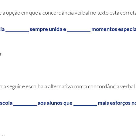
ue a opção em que a concordância verbal no texto está corret
mília ___________ sempre unida e ___________ momentos especia
am
to a seguir e escolha a alternativa com a concordância verbal
a escola ___________ aos alunos que ___________ mais esforços 
-se