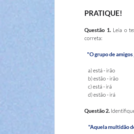
PRATIQUE!
Questão 1.
 Leia o t
correta:
"O grupo de amigos _
    a) está - irão
    b) estão - irão
    c) está - irá
    d) estão - irá
Questão 2.
 Identifiq
    "Aquela multidão de torcedores ___________ seu time de coração e ___________ incansavelmente 