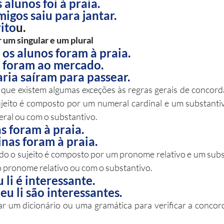
 alunos foi à praia.
igos saiu para jantar.
ito
u.
 um singular e um plural
 os alunos foram à praia.
e foram ao mercado.
ria saíram para passear.
que existem algumas exceções às regras gerais de concordâ
jeito é composto por um numeral cardinal e um substantiv
ral ou com o substantivo. 
 foram à praia. 
nas foram à praia. 
o o sujeito é composto por um pronome relativo e um subs
pronome relativo ou com o substantivo. 
 li é interessante.
eu li são interessantes. 
r um dicionário ou uma gramática para verificar a concor