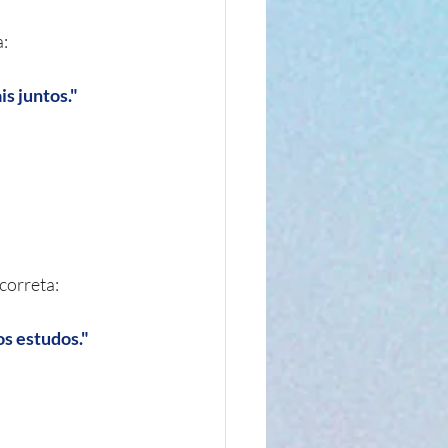
a:
is juntos."
 correta:
nos estudos."