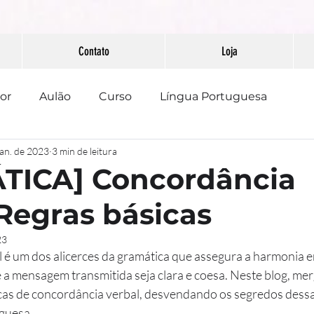
Contato
Loja
or
Aulão
Curso
Língua Portuguesa
jan. de 2023
3 min de leitura
PAAEB
Pontuação
Redação
TICA] Concordância
 Regras básicas
23
 é um dos alicerces da gramática que assegura a harmonia en
 a mensagem transmitida seja clara e coesa. Neste blog, me
cas de concordância verbal, desvendando os segredos dessa
uguesa.