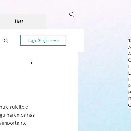
Lives
Login/Registre-se
T
A
A
C
L
L
L
P
R
G
tre sujeito e 
rgulharemos nas 
 importante 