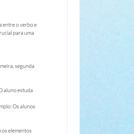
 entre o verbo e 
rucial para uma 
imeira, segunda 
O aluno estuda 
mplo: Os alunos 
 os elementos 