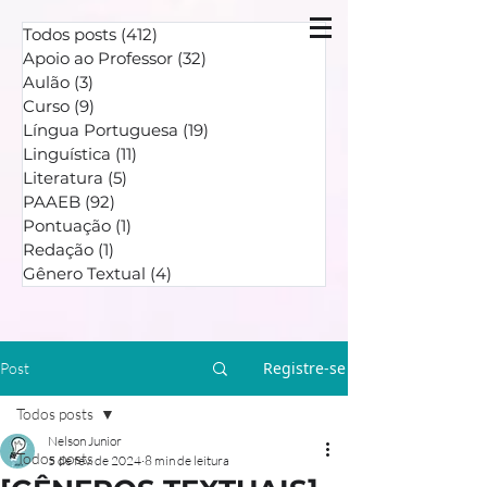
Todos posts
(412)
412 posts
Apoio ao Professor
(32)
32 posts
Aulão
(3)
3 posts
Curso
(9)
9 posts
Língua Portuguesa
(19)
19 posts
Linguística
(11)
11 posts
Literatura
(5)
5 posts
PAAEB
(92)
92 posts
Pontuação
(1)
1 post
Redação
(1)
1 post
Gênero Textual
(4)
4 posts
Registre-se
Post
Todos posts
Nelson Junior
Todos posts
5 de fev. de 2024
8 min de leitura