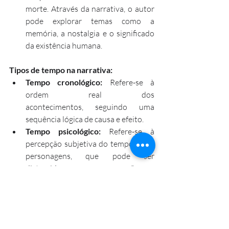
morte. Através da narrativa, o autor 
pode explorar temas como a 
memória, a nostalgia e o significado 
da existência humana.
Tipos de tempo na narrativa:
Tempo cronológico:
 Refere-se à 
ordem real dos 
acontecimentos, seguindo uma 
sequência lógica de causa e efeito.
Tempo psicológico:
 Refere-se à 
percepção subjetiva do tempo pelos 
personagens, que pode ser 
distorcida por suas emoções e 
memórias.
Tempo histórico:
 Refere-se ao 
contexto histórico em que a história 
se passa, incluindo eventos e 