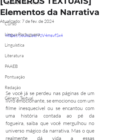
[GÊNEROS TEXTUAIS]
Apoio ao Professor
Elementos da Narrativa
Aulão
Atualizado:
7 de fev. de 2024
Curso
Língua Portuguesa
https://youtu.be/7zV4msvfSx4
Linguística
Literatura
PAAEB
Pontuação
Redação
Se você já se perdeu nas páginas de um 
Gênero Textual
livro emocionante, se emocionou com um 
filme inesquecível ou se encantou com 
uma história contada ao pé da 
fogueira, saiba que você mergulhou no 
universo mágico da narrativa. Mas o que 
realmente dá vida a essas 