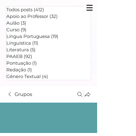
Todos posts
(412)
412 posts
Apoio ao Professor
(32)
32 posts
Aulão
(3)
3 posts
Curso
(9)
9 posts
Língua Portuguesa
(19)
19 posts
Linguística
(11)
11 posts
Literatura
(5)
5 posts
PAAEB
(92)
92 posts
Pontuação
(1)
1 post
Redação
(1)
1 post
Gênero Textual
(4)
4 posts
Grupos