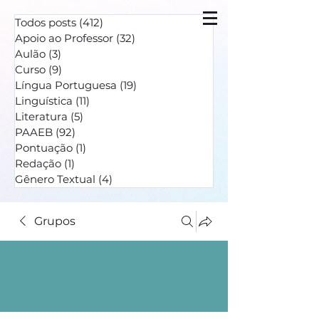
Todos posts
(412)
412 posts
Apoio ao Professor
(32)
32 posts
Aulão
(3)
3 posts
Curso
(9)
9 posts
Língua Portuguesa
(19)
19 posts
Linguística
(11)
11 posts
Literatura
(5)
5 posts
PAAEB
(92)
92 posts
Pontuação
(1)
1 post
Redação
(1)
1 post
Gênero Textual
(4)
4 posts
Grupos