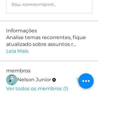
Ваш комментарий...
Informações
Analise temas recorrentes, fique
atualizado sobre assuntos r
...
Leia Mais
membros
Nelson Junior
Seguir
Ver todos os membros (1)
© 2025 por Prof. Nelson Jr.
Jardim Monte Alegre, Taboão da
Serra - SP