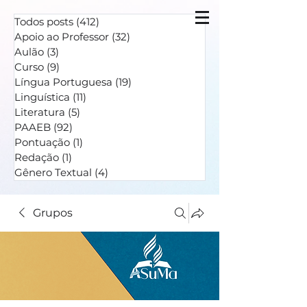
Todos posts
(412)
412 posts
Apoio ao Professor
(32)
32 posts
Aulão
(3)
3 posts
Curso
(9)
9 posts
Língua Portuguesa
(19)
19 posts
Linguística
(11)
11 posts
Literatura
(5)
5 posts
PAAEB
(92)
92 posts
Pontuação
(1)
1 post
Redação
(1)
1 post
Gênero Textual
(4)
4 posts
Grupos