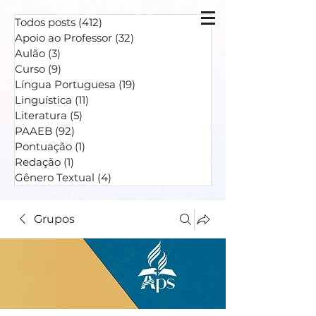
Todos posts
(412)
412 posts
Apoio ao Professor
(32)
32 posts
Aulão
(3)
3 posts
Curso
(9)
9 posts
Língua Portuguesa
(19)
19 posts
Linguística
(11)
11 posts
Literatura
(5)
5 posts
PAAEB
(92)
92 posts
Pontuação
(1)
1 post
Redação
(1)
1 post
Gênero Textual
(4)
4 posts
Grupos