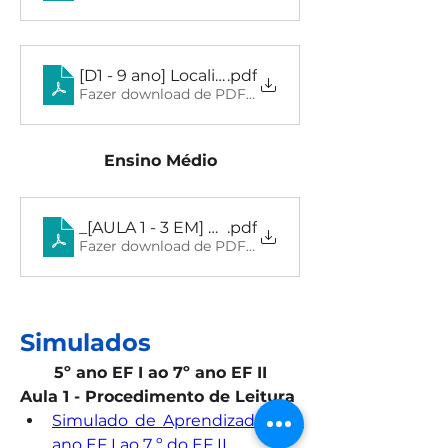
[D1 - 9 ano] Localizar informações explícita
.pdf
Fazer download de PDF • 30.13MB
Ensino Médio
_[AULA 1 - 3 EM] Procedimento de Leitura
.pdf
Fazer download de PDF • 24.41MB
Simulados
5º ano EF I ao 7º ano EF II
Aula 1 - Procedimento de Leitura
Simulado de Aprendizado - 5º 
ano EF I ao 7 º do EF II