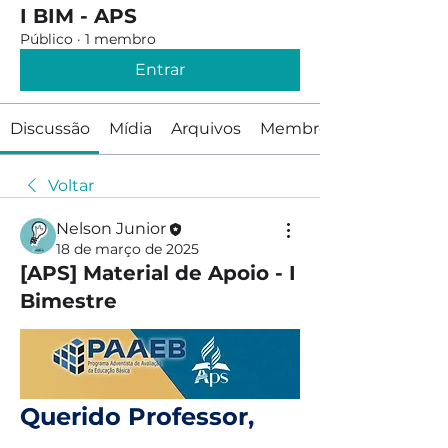
I BIM - APS
Público
·
1 membro
Entrar
Discussão
Mídia
Arquivos
Membros
Voltar
Nelson Junior
18 de março de 2025
[APS] Material de Apoio - I
Bimestre
Querido Professor,