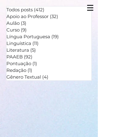
Todos posts
(412)
412 posts
Apoio ao Professor
(32)
32 posts
Aulão
(3)
3 posts
Curso
(9)
9 posts
Língua Portuguesa
(19)
19 posts
Linguística
(11)
11 posts
Literatura
(5)
5 posts
PAAEB
(92)
92 posts
Pontuação
(1)
1 post
Redação
(1)
1 post
Gênero Textual
(4)
4 posts