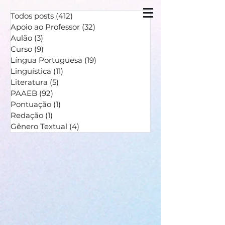
Todos posts
(412)
412 posts
Apoio ao Professor
(32)
32 posts
Aulão
(3)
3 posts
Curso
(9)
9 posts
Língua Portuguesa
(19)
19 posts
Linguística
(11)
11 posts
Literatura
(5)
5 posts
PAAEB
(92)
92 posts
Pontuação
(1)
1 post
Redação
(1)
1 post
Gênero Textual
(4)
4 posts