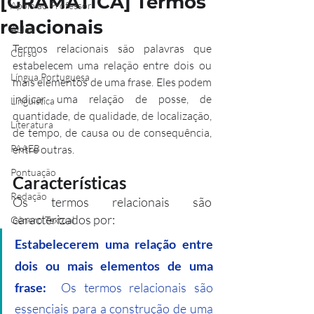
[GRAMÁTICA] Termos
Apoio ao Professor
relacionais
Aulão
Termos relacionais são palavras que 
Curso
estabelecem uma relação entre dois ou 
Língua Portuguesa
mais elementos de uma frase. Eles podem 
indicar uma relação de posse, de 
Linguística
quantidade, de qualidade, de localização, 
Literatura
de tempo, de causa ou de consequência, 
PAAEB
entre outras.
Pontuação
Características
Redação
Os termos relacionais são 
caracterizados por:
Gênero Textual
Estabelecerem uma relação entre 
dois ou mais elementos de uma 
frase:
  Os termos relacionais são 
essenciais para a construção de uma 