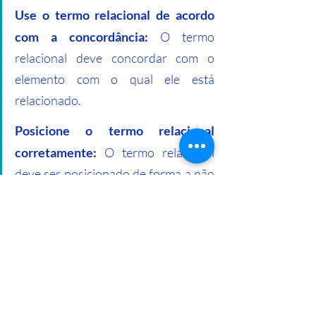
Use o termo relacional de acordo 
com a concordância:
 O termo 
relacional deve concordar com o 
elemento com o qual ele está 
relacionado.
Posicione o termo relacional 
corretamente:
 O termo relacional 
deve ser posicionado de forma a não 
prejudicar a clareza da frase.
Na riqueza da língua portuguesa, os 
Termos Relacionais na gramática  
desempenham um papel vital na 
construção de pontes emocionais entre 
as  pessoas. Ao compreender a definição e 
características desses elementos,  somos 