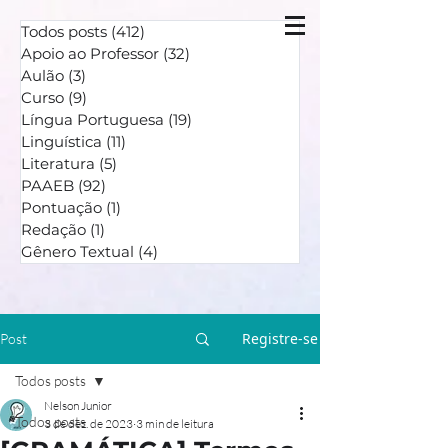
Todos posts
(412)
412 posts
Apoio ao Professor
(32)
32 posts
Aulão
(3)
3 posts
Curso
(9)
9 posts
Língua Portuguesa
(19)
19 posts
Linguística
(11)
11 posts
Literatura
(5)
5 posts
PAAEB
(92)
92 posts
Pontuação
(1)
1 post
Redação
(1)
1 post
Gênero Textual
(4)
4 posts
Registre-se
Post
Todos posts
Nelson Junior
Todos posts
3 de dez. de 2023
3 min de leitura