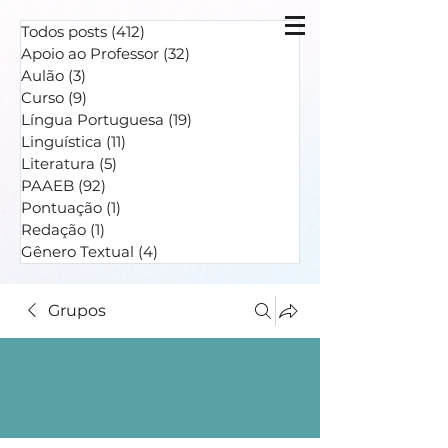
Todos posts
(412)
412 posts
Apoio ao Professor
(32)
32 posts
Aulão
(3)
3 posts
Curso
(9)
9 posts
Língua Portuguesa
(19)
19 posts
Linguística
(11)
11 posts
Literatura
(5)
5 posts
PAAEB
(92)
92 posts
Pontuação
(1)
1 post
Redação
(1)
1 post
Gênero Textual
(4)
4 posts
Grupos