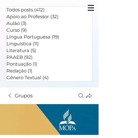
Todos posts
(412)
412 posts
Apoio ao Professor
(32)
32 posts
Aulão
(3)
3 posts
Curso
(9)
9 posts
Língua Portuguesa
(19)
19 posts
Linguística
(11)
11 posts
Literatura
(5)
5 posts
PAAEB
(92)
92 posts
Pontuação
(1)
1 post
Redação
(1)
1 post
Gênero Textual
(4)
4 posts
Grupos