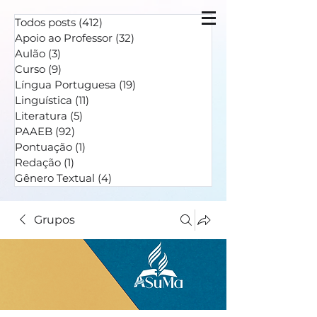
Todos posts
(412)
412 posts
Apoio ao Professor
(32)
32 posts
Aulão
(3)
3 posts
Curso
(9)
9 posts
Língua Portuguesa
(19)
19 posts
Linguística
(11)
11 posts
Literatura
(5)
5 posts
PAAEB
(92)
92 posts
Pontuação
(1)
1 post
Redação
(1)
1 post
Gênero Textual
(4)
4 posts
Grupos