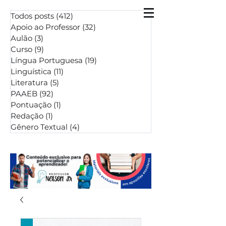
Todos posts
(412)
412 posts
Apoio ao Professor
(32)
32 posts
Aulão
(3)
3 posts
Curso
(9)
9 posts
Língua Portuguesa
(19)
19 posts
Linguística
(11)
11 posts
Literatura
(5)
5 posts
PAAEB
(92)
92 posts
Pontuação
(1)
1 post
Redação
(1)
1 post
Gênero Textual
(4)
4 posts