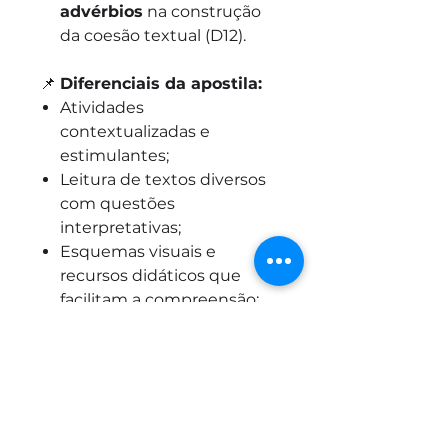
advérbios
na construção
da coesão textual (D12).
📌
Diferenciais da apostila:
Atividades
contextualizadas e
estimulantes;
Leitura de textos diversos
com questões
interpretativas;
Esquemas visuais e
recursos didáticos que
facilitam a compreensão;
Material pronto para ser
aplicado em sala ou como
reforço.
🎯
Público-alvo:
Professores
do Ensino Fundamental I,