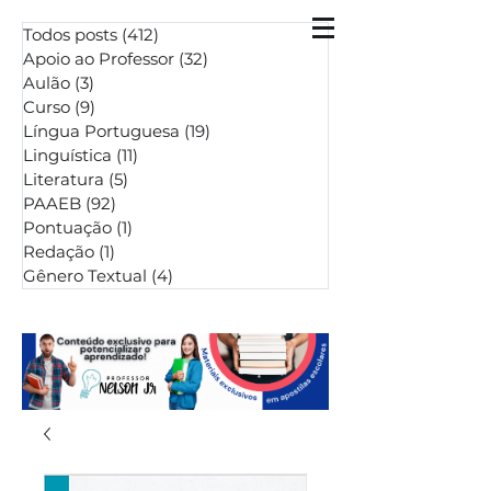
Todos posts
(412)
412 posts
Apoio ao Professor
(32)
32 posts
Aulão
(3)
3 posts
Curso
(9)
9 posts
Língua Portuguesa
(19)
19 posts
Linguística
(11)
11 posts
Literatura
(5)
5 posts
PAAEB
(92)
92 posts
Pontuação
(1)
1 post
Redação
(1)
1 post
Gênero Textual
(4)
4 posts