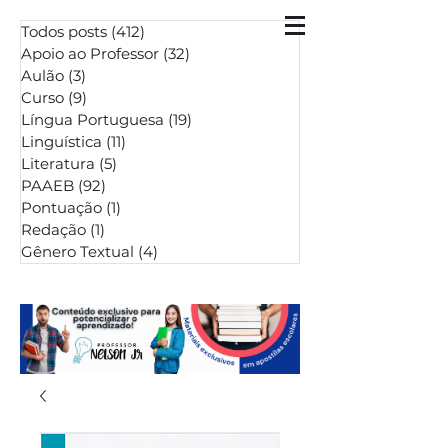
Todos posts
(412)
412 posts
Apoio ao Professor
(32)
32 posts
Aulão
(3)
3 posts
Curso
(9)
9 posts
Língua Portuguesa
(19)
19 posts
Linguística
(11)
11 posts
Literatura
(5)
5 posts
PAAEB
(92)
92 posts
Pontuação
(1)
1 post
Redação
(1)
1 post
Gênero Textual
(4)
4 posts