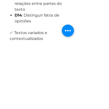
relações entre partes do
texto
D14
: Distinguir fatos de
opiniões
✅ Textos variados e
contextualizados
💡
Indicação:
Ideal para uso
em sala de aula, reforço
escolar ou estudos
autônomos em casa.
🎯
Objetivo:
Fortalecer os
procedimentos de leitura e
ampliar o repertório
interpretativo dos alunos
com foco nas avaliações
externas.