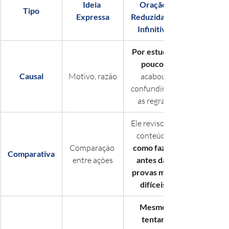
Ideia 
Oração 
Tipo
Expressa
Reduzida de 
Infinitivo
Por estudar 
pouco
Causal
Motivo, razão
acabou 
confundindo 
as regras.
Ele revisou o 
conteúdo 
Comparação 
como fazer 
Comparativa
entre ações
antes das 
provas mais 
difíceis
Mesmo 
tentar 