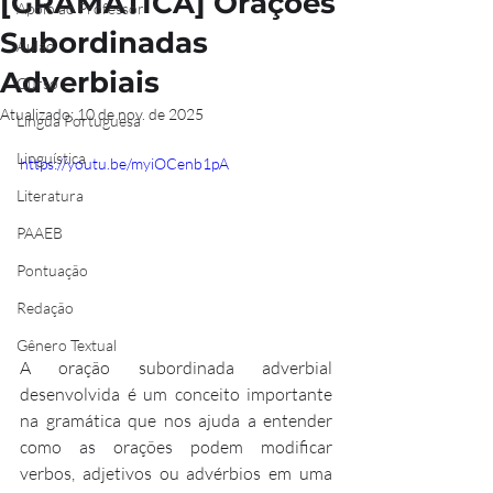
[GRAMÁTICA] Orações
Apoio ao Professor
Subordinadas
Aulão
Adverbiais
Curso
Atualizado:
10 de nov. de 2025
Língua Portuguesa
Linguística
https://youtu.be/myiOCenb1pA
Literatura
PAAEB
Pontuação
Redação
Gênero Textual
A oração subordinada adverbial 
desenvolvida é um conceito importante 
na gramática que nos ajuda a entender 
como as orações podem modificar 
verbos, adjetivos ou advérbios em uma 