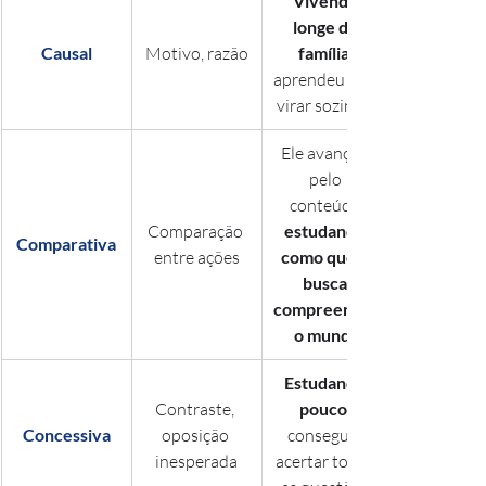
Vivendo 
longe da 
Causal
Motivo, razão
família
aprendeu a se 
virar sozinho.
Ele avançou 
pelo 
conteúdo 
Comparação 
estudando 
Comparativa
entre ações
como quem 
busca 
compreender
 o mundo
Estudando 
Contraste, 
pouco
Concessiva
oposição 
conseguiu 
inesperada
acertar todas 