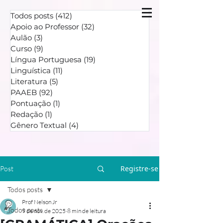
Todos posts
(412)
412 posts
Apoio ao Professor
(32)
32 posts
Aulão
(3)
3 posts
Curso
(9)
9 posts
Língua Portuguesa
(19)
19 posts
Linguística
(11)
11 posts
Literatura
(5)
5 posts
PAAEB
(92)
92 posts
Pontuação
(1)
1 post
Redação
(1)
1 post
Gênero Textual
(4)
4 posts
Registre-se
Post
Todos posts
Prof Nelson Jr
Todos posts
9 de nov. de 2025
8 min de leitura