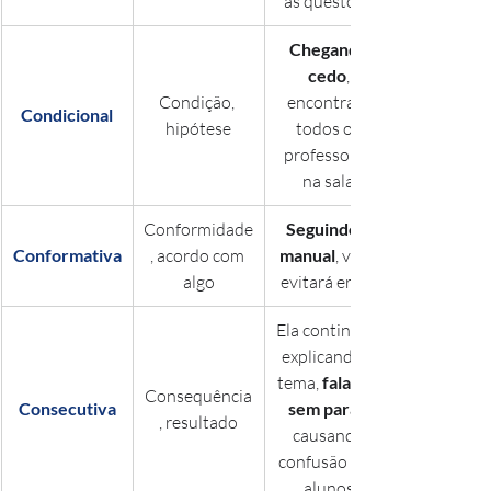
as questões.
Chegando 
cedo
, 
Condição, 
encontrará 
Condicional
hipótese
todos os 
professores 
na sala.
Conformidade
Seguindo o 
Conformativa
, acordo com 
manual
, você 
algo
evitará erros.
Ela continuou 
explicando o 
tema, 
falando 
Consequência
Consecutiva
sem parar
, resultado
causando 
confusão nos 
alunos.