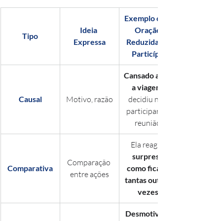
Exemplo com 
Ideia 
Oração 
Tipo
Expressa
Reduzida de 
Particípio
Cansado após 
a viagem
Causal
Motivo, razão
decidiu não 
participar da 
reunião.
Ela reagiu, 
surpreso 
Comparação 
Comparativa
como ficado 
entre ações
tantas outras 
vezes
Desmotivado