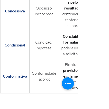
s pelo 
Oposição 
resultado
Concessiva
inesperada
continuaram 
tentando 
melhorar.
Concluído o 
Condição, 
formulário
Condicional
hipótese
poderá enviar 
a solicitação.
Ele atuou 
previsto no 
Conformidade
Conformativa
regulamento
, acordo
sem 
alterações.
Explicou 
rápido 