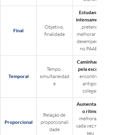
Estudando 
intensamente
Objetivo, 
, pretende 
Final
finalidade
melhorar seu 
desempenho 
no PAAEB.
Caminhando 
Tempo, 
pela escola
Temporal
simultaneidad
encontrou 
e
antigos 
colegas.
Aumentando 
o ritmo
Relação de 
melhorava 
Proporcional
proporcionali
cada vez mais 
dade
seu 