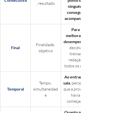
Consecutiva
ponto de 
, resultado
ninguém 
conseguir 
acompanhar
Para 
melhorar o 
desempenho
Finalidade, 
Final
decidiu 
objetivo
treinar 
redação 
todos os dias.
Ao entrar na 
Tempo, 
sala
, percebeu 
Temporal
simultaneidad
que a prova já 
e
havia 
começado.
Quanto mais 