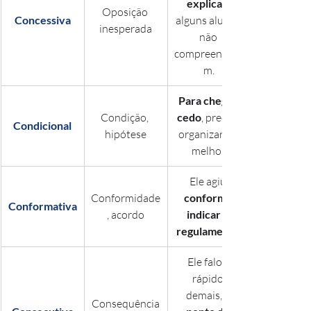
explicar
Oposição 
Concessiva
alguns alunos 
inesperada
não 
compreendera
m.
Para chegar 
Condição, 
cedo
, precisa 
Condicional
hipótese
organizar-se 
melhor.
Ele agiu 
Conformidade
conforme 
Conformativa
, acordo
indicar o 
regulamento
Ele falou 
rápido 
demais, 
Consequência