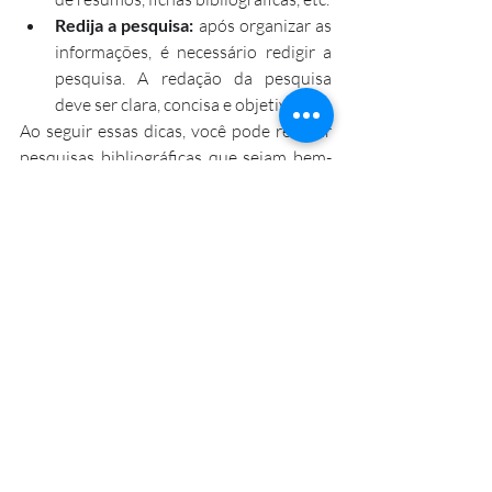
Redija a pesquisa:
 após organizar as 
informações, é necessário redigir a 
pesquisa. A redação da pesquisa 
deve ser clara, concisa e objetiva.
Ao seguir essas dicas, você pode realizar 
pesquisas bibliográficas que sejam bem-
sucedidas e que forneçam informações 
relevantes sobre o tema da pesquisa.
A pesquisa bibliográfica é uma jornada 
fundamental no caminho da produção 
acadêmica, oferecendo a base sólida 
sobre a qual novas descobertas e insights 
podem ser construídos. Ao compreender 
suas características e explorar exemplos 
no contexto brasileiro, torna-se evidente 
que este gênero textual é essencial para o 
avanço do conhecimento em diversas 