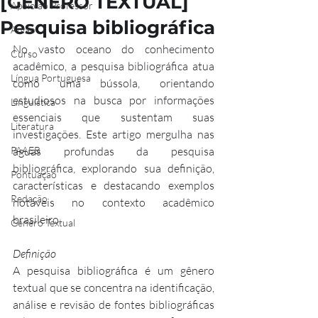
[GÊNERO TEXTUAL]
Apoio ao Professor
Pesquisa bibliográfica
Aulão
No vasto oceano do conhecimento 
Curso
acadêmico, a pesquisa bibliográfica atua 
Língua Portuguesa
como uma bússola, orientando 
estudiosos na busca por informações 
Linguística
essenciais que sustentam suas 
Literatura
investigações. Este artigo mergulha nas 
PAAEB
águas profundas da pesquisa 
bibliográfica, explorando sua definição, 
Pontuação
características e destacando exemplos 
Redação
notáveis no contexto acadêmico 
brasileiro.
Gênero Textual
Definição
A pesquisa bibliográfica é um gênero 
textual que se concentra na identificação, 
análise e revisão de fontes bibliográficas 