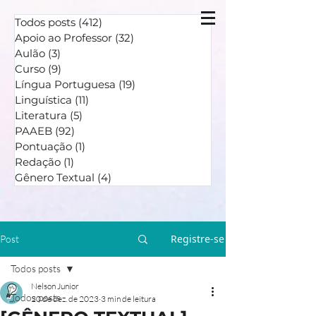
Todos posts
(412)
412 posts
Apoio ao Professor
(32)
32 posts
Aulão
(3)
3 posts
Curso
(9)
9 posts
Língua Portuguesa
(19)
19 posts
Linguística
(11)
11 posts
Literatura
(5)
5 posts
PAAEB
(92)
92 posts
Pontuação
(1)
1 post
Redação
(1)
1 post
Gênero Textual
(4)
4 posts
Registre-se
Post
Todos posts
Nelson Junior
Todos posts
20 de dez. de 2023
3 min de leitura